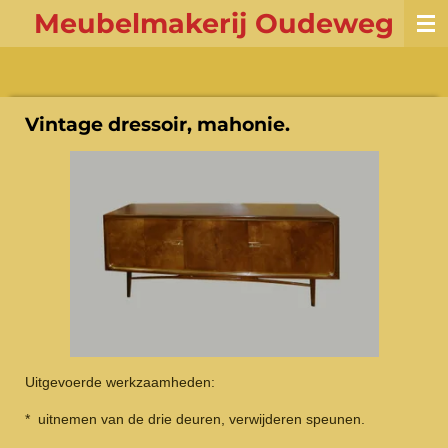
Meubelmakerij Oudeweg
Ga
direct
naar
de
hoofdinhoud
Vintage dressoir, mahonie.
Uitgevoerde werkzaamheden:
* uitnemen van de drie deuren, verwijderen speunen.