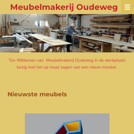
Meubelmakerij Oudeweg
Ga
direct
naar
de
hoofdinhoud
Ton Wildeman van Meubelmakerij Oudeweg in de werkplaats
bezig met het op maat zagen van een nieuw meubel.
Nieu
wste meubels