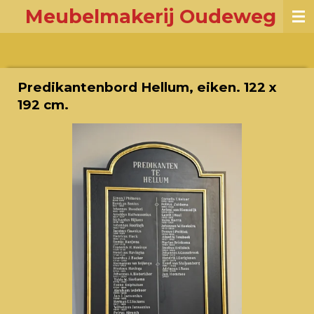
Meubelmakerij Oudeweg
Ga
direct
naar
de
hoofdinhoud
Predikantenbord Hellum, eiken. 122 x
192 cm.