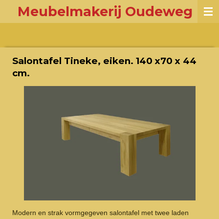
Meubelmakerij Oudeweg
Ga
direct
naar
de
hoofdinhoud
Salontafel Tineke, eiken. 140 x70 x 44
cm.
Modern en strak vormgegeven salontafel met twee laden