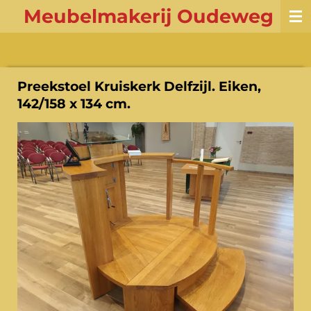
Meubelmakerij Oudeweg
Ga
direct
naar
de
hoofdinhoud
Preekstoel Kruiskerk Delfzijl. Eiken,
142/158 x 134 cm.