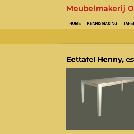
Ga
Meubelmakerij 
direct
naar
HOME
KENNISMAKING
TAFE
de
hoofdinhoud
Eettafel Henny, es