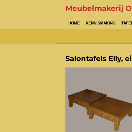
Ga
Meubelmakerij 
direct
naar
HOME
KENNISMAKING
TAFE
de
hoofdinhoud
Salontafels Elly, e